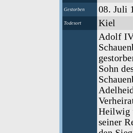
08. Juli
Gestorben
Kiel
Todesort
Adolf IV
Schauenb
gestorbe
Sohn des
Schauenb
Adelheid
Verheira
Heilwig 
seiner R
den Sieg