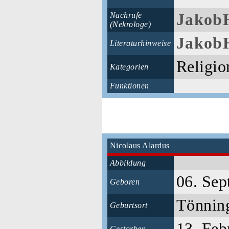
Nachrufe
JakobH
(Nekrologe)
JakobH
Literaturhinweise
Religio
Kategorien
Funktionen
Nicolaus Alardus
Abbildung
06. Se
Geboren
Tönni
Geburtsort
13. Feb
Gestorben