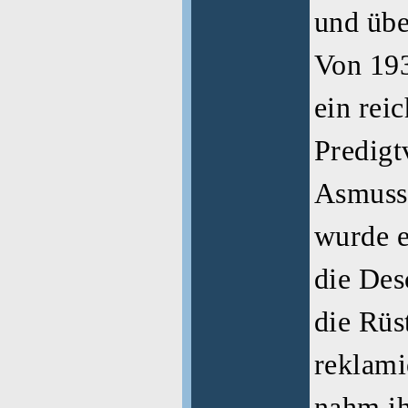
und übe
Von 193
ein rei
Predigt
Asmusse
wurde e
die Des
die Rüs
reklami
nahm ih