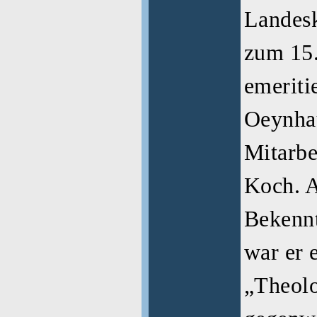
Landesk
zum 15.
emeriti
Oeynha
Mitarbe
Koch. A
Bekenn
war er 
„Theolo