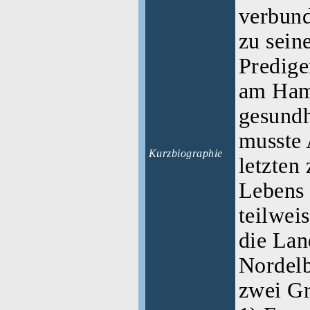
verbund
zu sein
Predige
am Ham
gesundh
musste 
Kurzbiographie
letzten
Lebens 
teilweis
die Lan
Nordelb
zwei G