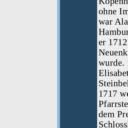
Kopenha
ohne Im
war Ala
Hambur
er 1712
Neuenk
wurde. 
Elisabe
Steinbe
1717 we
Pfarrste
dem Pre
Schloss