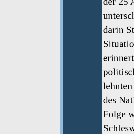
der 25 
untersc
darin S
Situati
erinner
politis
lehnten
des Nat
Folge 
Schlesw