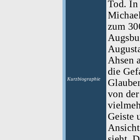
Tod. In
Michael
zum 300
Augsbur
Augusta
Ahsen a
die Gef
Kurzbiographie
Glauben
von der
vielmeh
Geiste 
Ansich
sieht. 