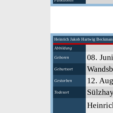
Funktionen
Heinrich Jakob Hartwig Beckma
Abbildung
08. Jun
Geboren
Wands
Geburtsort
12. Aug
Gestorben
Sülzha
Todesort
Heinri