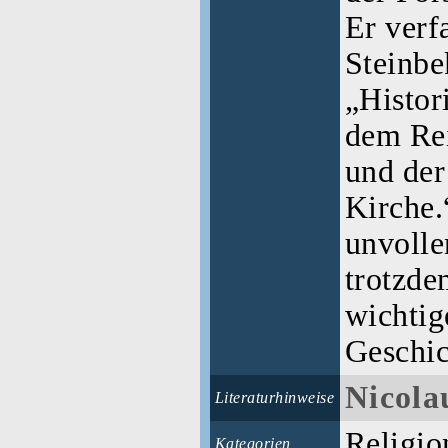
Er verfa
Steinbe
„Histor
dem Rei
und der
Kirche.
unvolle
trotzde
wichtig
Geschic
Nicola
Literaturhinweise
Religio
Kategorien