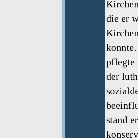
Kirchen
die er w
Kirchen
konnte. 
pflegte
der lut
soziald
beeinfl
stand e
konserv