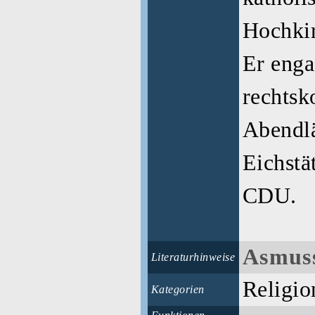
Hochki
Er enga
rechtsk
Abendl
Eichstä
CDU.
Asmuss
Literaturhinweise
Religio
Kategorien