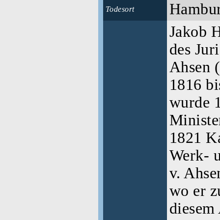
Hambu
Todesort
Jakob H
des Jur
Ahsen (
1816 bi
wurde 1
Ministe
1821 K
Werk- 
v. Ahse
wo er z
diesem 