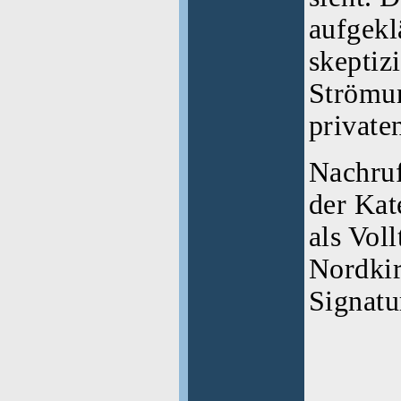
aufgeklä
skeptiz
Strömun
private
Nachruf
der Kat
als Vol
Nordki
Signatu