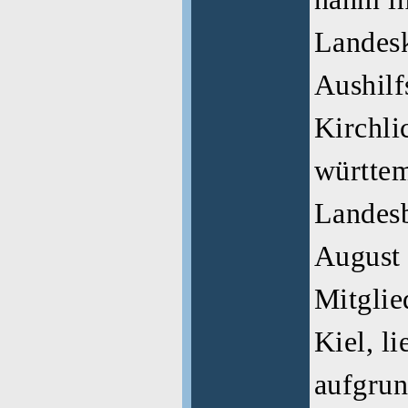
Landesk
Aushilf
Kirchli
württe
Landesb
August
Mitglie
Kiel, li
aufgrun