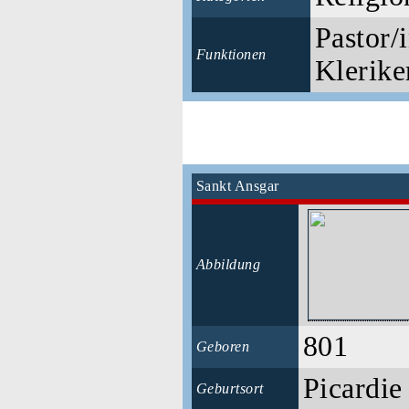
Pastor/i
Funktionen
Klerike
Sankt Ansgar
Abbildung
801
Geboren
Picardi
Geburtsort