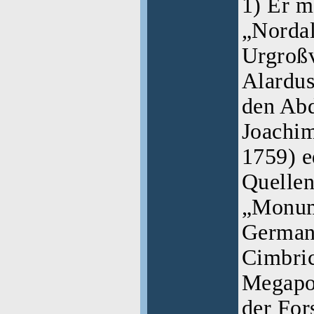
1) Er m
„Nordal
Urgroß
Alardu
den Abd
Joachim
1759) e
Quelle
„Monum
German
Cimbri
Megapo
der For