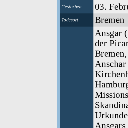
03. Febr
Gestorben
Bremen
Todesort
Ansgar (
der Picar
Bremen,
Anschar 
Kirchenh
Hamburg
Missions
Skandina
Urkunden
Ansgars