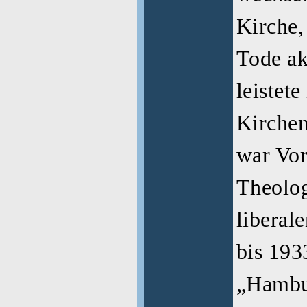
Kirche,
Tode ak
leistet
Kir­chen
war Vor
Theolog
liberal
bis 193
„Hambu