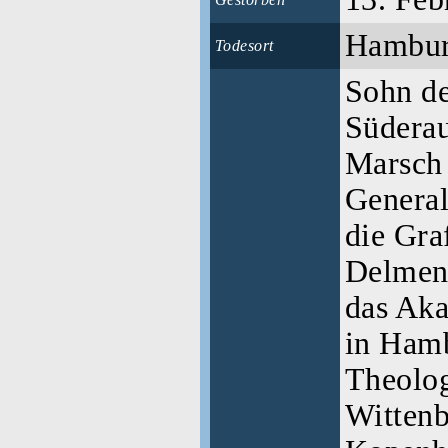
Hambu
Todesort
Sohn de
Süderau
Marsch 
General
die Gra
Delmenh
das Ak
in Hamb
Theolog
Wittenb