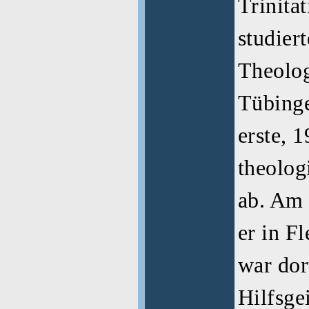
Trinita
studier
Theolog
Tübinge
erste, 
theolog
ab. Am 
er in F
war dor
Hilfsge