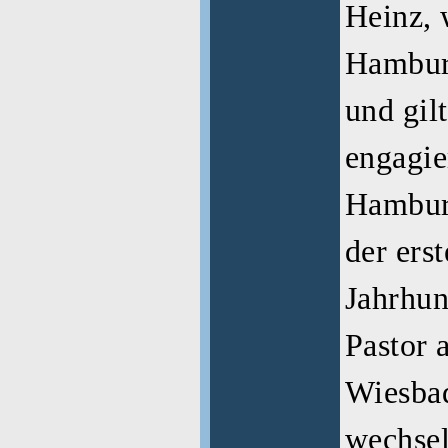
Heinz, 
Hamburg
und gil
engagie
Hambur
der ers
Jahrhun
Pastor 
Wiesba­
wechsel