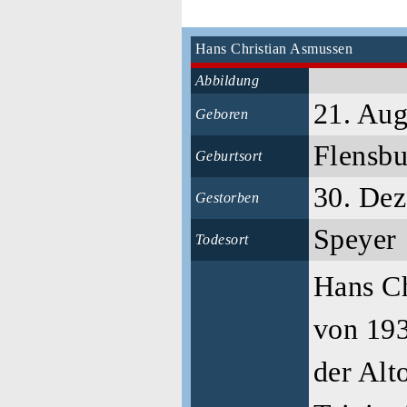
Hans Christian Asmussen
Abbildung
21. Aug
Geboren
Flensb
Geburtsort
30. De
Gestorben
Speyer
Todesort
Hans Ch
von 193
der Alt