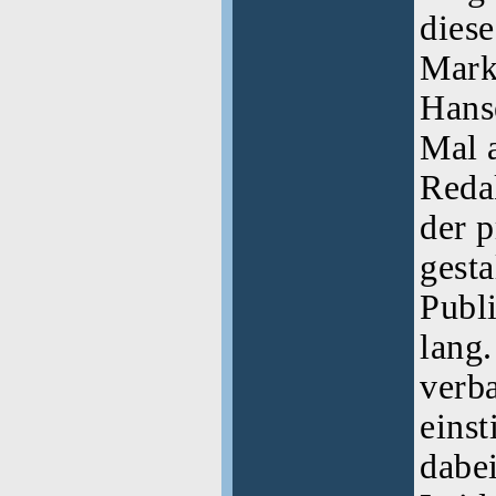
diese
Mark
Hans
Mal a
Reda
der 
gesta
Publ
lang.
verba
eins
dabei