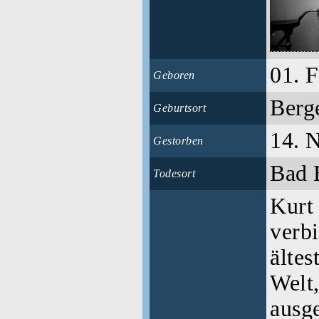
01. 
Geboren
Berg
Geburtsort
14. 
Gestorben
Bad 
Todesort
Kurt
verbi
älte
Welt,
ausge