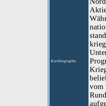
Nord
Aktie
Währ
natio
stand
krie
Unte
Prog
Kurzbiographie
Krie
beli
vom 
Rund
aufg