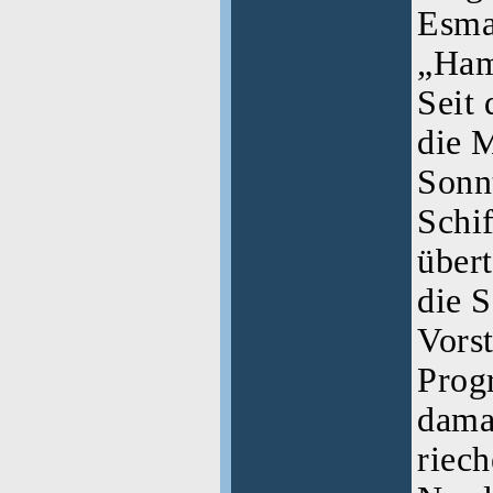
Esma
„Ham
Seit 
die 
Sonn
Schi
über
die 
Vorst
Prog
dama
riech