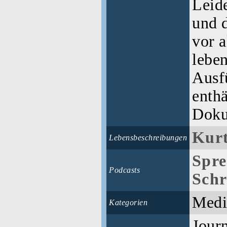
Leide
und 
vor a
lebe
Ausf
enthä
Doku
Kurt
Lebensbeschreibungen
Spre
Podcasts
Schr
Medi
Kategorien
Journ