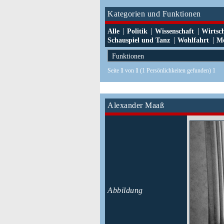
Kategorien und Funktionen
|
|
|
Alle
Politik
Wissenschaft
Wirtsc
|
|
Schauspiel und Tanz
Wohlfahrt
Me
Seite
1
von
1
(1 Persönlichkeiten gefunden) 1
Alexander Maaß
Abbildung