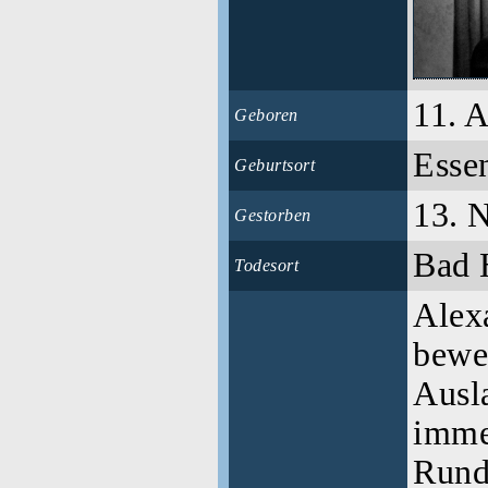
11. A
Geboren
Esse
Geburtsort
13. 
Gestorben
Bad
Todesort
Alex
bewe
Ausla
imme
Rund