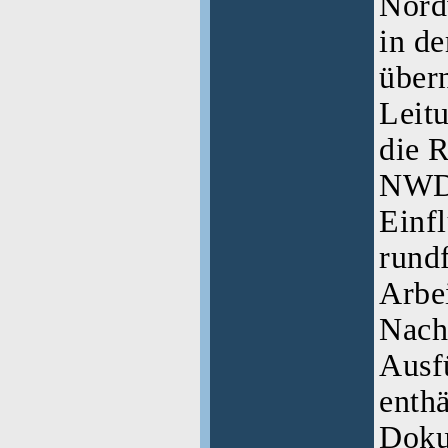
Nord
in d
über
Leitu
die 
NWDR
Einfl
rundf
Arbe
Nach
Ausf
enthä
Doku