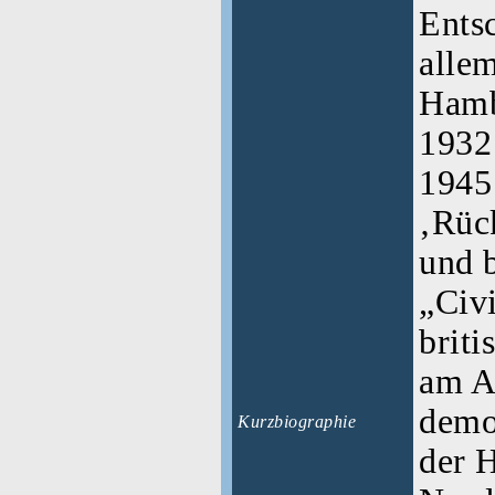
Ents
allem
Hamb
1932 
1945
‚Rüc
und b
„Civi
briti
am A
demo
Kurzbiographie
der 