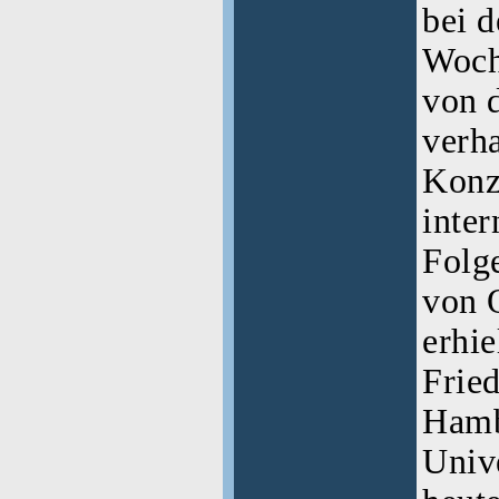
bei d
Woche
von d
verha
Konz
inter
Folge
von 
erhie
Fried
Hamb
Unive