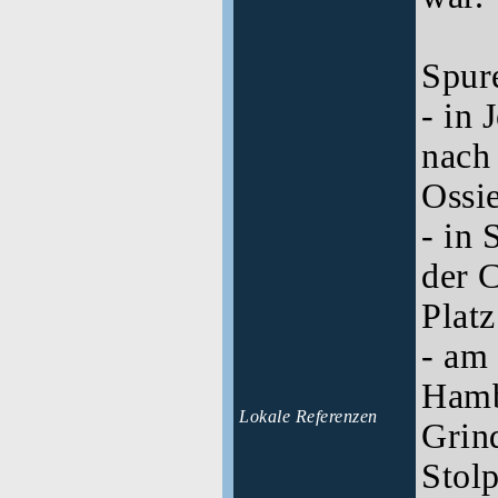
Spur
- in 
nach
Ossi
- in 
der 
Platz
- am
Hamb
Lokale Referenzen
Grind
Stolp