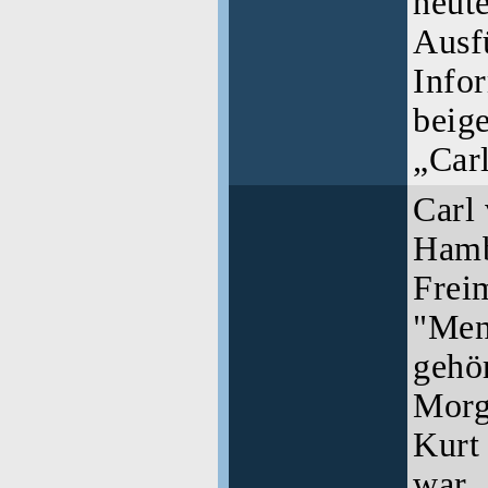
heut
Ausf
Infor
beig
„Car
Carl
Hamb
Frei
"Men
gehö
Morge
Kurt
war.