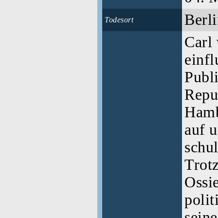
Berl
Todesort
Carl
einfl
Publ
Repu
Hamb
auf 
schul
Trot
Ossi
polit
seine