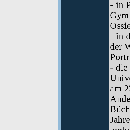
- in 
Gymn
Ossi
- in 
der 
Portr
- die
Unive
am 2
Ande
Büch
Jahre