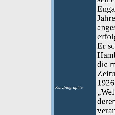
Enga
Jahr
ange
erfol
Er sc
Hambu
die m
Zeitu
1926
Kurzbiographie
„Wel
dere
vera