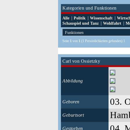
Kategorien und Funktionen
|
|
|
Alle
Politik
Wissenschaft
Wirtsc
|
|
Schauspiel und Tanz
Wohlfahrt
Me
Seite
1
von
1
(1 Persönlichkeiten gefunden) 1
Carl von Ossietzky
Abbildung
03. 
Geboren
Ham
Geburtsort
04. 
Gestorben