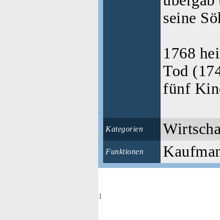
übergab
seine Sö
1768 hei
Tod (174
fünf Kin
Wirtscha
Kategorien
Kaufmann
Funktionen
1