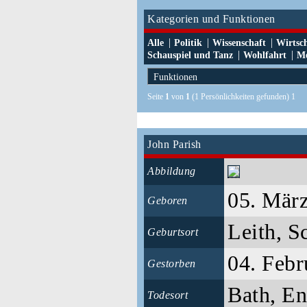
Kategorien und Funktionen
|
|
|
Alle
Politik
Wissenschaft
Wirtsc
|
|
Schauspiel und Tanz
Wohlfahrt
Me
Seite
1
von
1
(1 Persönlichkeiten gefunden) 1
John Parish
Abbildung
05. Mär
Geboren
Leith, S
Geburtsort
04. Febr
Gestorben
Bath, E
Todesort