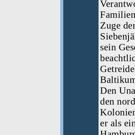
Verantwo
Familie
Zuge de
Siebenjä
sein Ges
beachtl
Getreide
Baltiku
Den Unab
den nor
Kolonien
er als ei
Hamburg