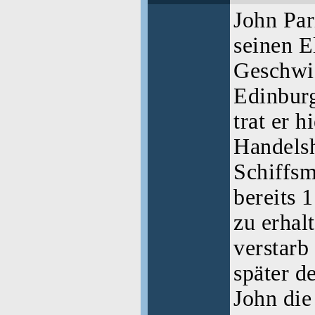
John Par
seinen E
Geschwis
Edinbur
trat er h
Handelsh
Schiffsm
bereits 
zu erhal
verstarb
später d
John die