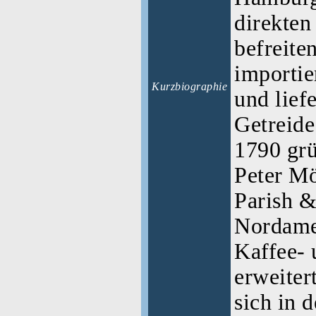
direkten
befreite
importie
Kurzbiographie
und lief
Getreide
1790 gr
Peter Mö
Parish &
Nordame
Kaffee-
erweiter
sich in d