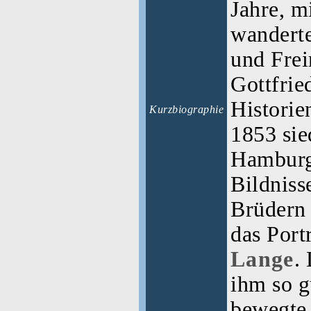
Jahre, m
wandert
und Fre
Gottfri
Historie
Kurzbiographie
1853 sie
Hamburg 
Bildniss
Brüdern 
das Port
Lange
.
ihm so g
bewegte,