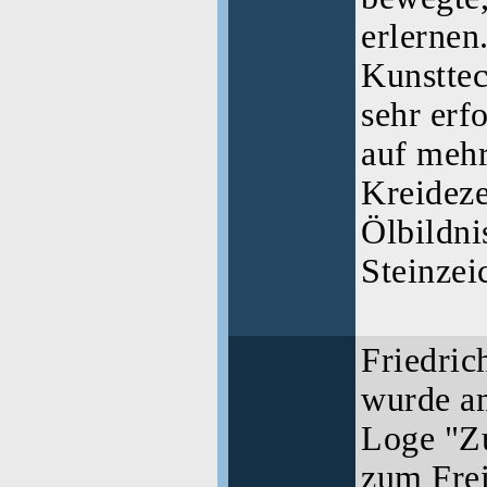
erlernen
Kunsttec
sehr erf
auf mehr
Kreidez
Ölbildni
Steinzei
Friedric
wurde a
Loge "Z
zum Fre