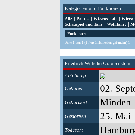
Kategorien und Funktionen
|
|
|
Alle
Politik
Wissenschaft
Wirtsc
|
|
Schauspiel und Tanz
Wohlfahrt
Me
Seite
1
von
1
(1 Persönlichkeiten gefunden) 1
Friedrich Wilhelm Graupenstein
Abbildung
02. Sep
Geboren
Minden
Geburtsort
25. Mai
Gestorben
Hambur
Todesort