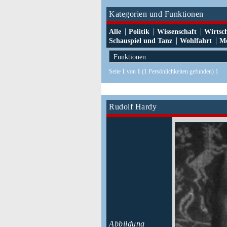
Kategorien und Funktionen
|
|
|
Alle
Politik
Wissenschaft
Wirtsc
|
|
Schauspiel und Tanz
Wohlfahrt
Me
Seite
1
von
1
(1 Persönlichkeiten gefunden) 1
Rudolf Hardy
Abbildung