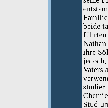
seine F
entstam
Familie
beide t
führte
Nathan 
ihre Sö
jedoch,
Vaters 
verwen
studier
Chemie 
Studium