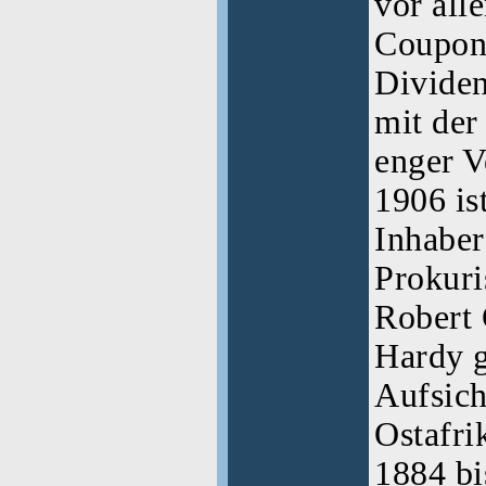
vor alle
Coupon
Dividen
mit der
enger V
1906 is
Inhaber
Prokuri
Robert 
Hardy 
Aufsich
Ostafri
1884 bi