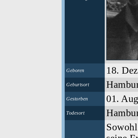
18. De
Geboren
Hambu
Geburtsort
01. Aug
Gestorben
Hambu
Todesort
Sowohl 