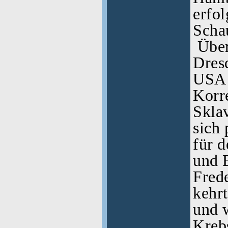
erfol
Schau
Über
Dresd
USA 
Korr
Sklav
sich 
für 
und 
Fred
kehrt
und 
Kreb