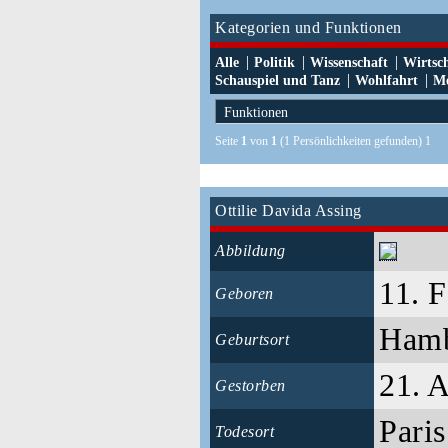
Kategorien und Funktionen
|
|
|
Alle
Politik
Wissenschaft
Wirtsc
|
|
Schauspiel und Tanz
Wohlfahrt
Me
Seite
1
von
1
(1 Persönlichkeiten gefunden) 1
Ottilie Davida Assing
Abbildung
11. 
Geboren
Ham
Geburtsort
21. 
Gestorben
Pari
Todesort