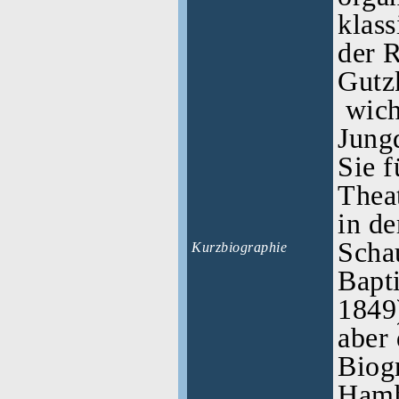
klass
der 
Gutz
wich
Jung
Sie f
Theat
in d
Scha
Kurzbiographie
Bapt
1849)
aber
Biogr
Hamb