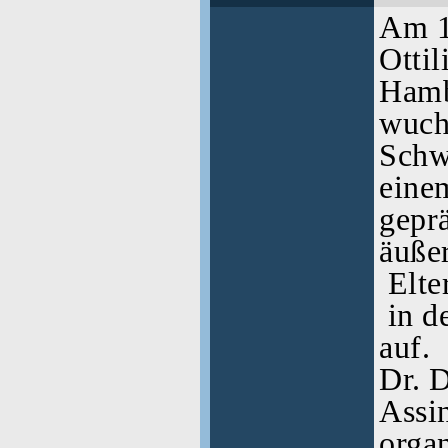
Am 1
Ottil
Hamb
wuch
Schw
eine
gepr
äußer
Elte
in d
auf.
Dr. 
Assi
organ